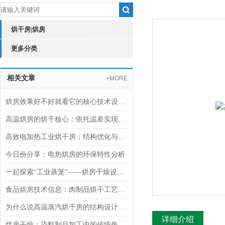
烘干房|烘房
更多分类
相关文章
+MORE
烘房效果好不好就看它的核心技术设计与参数
高温烘房的烘干核心：依托温差实现热量与水分的双向传递
高效电加热工业烘干房：结构优化与热能循环技术
今日份分享：电热烘房的环保特性分析
一起探索“工业蒸笼”——烘房干燥设备的奥秘
食品烘房技术信息：肉制品烘干工艺的现代化应用
为什么说高温蒸汽烘干房的结构设计很重要
详细介绍
烘房干燥：染料制品加工中的传统热风对流技术