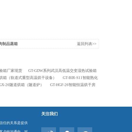
装式肉制品蒸箱
返回列表>>
试验箱厂家现货
GT-GDW系列武汉高低温交变湿热试验箱
台车烘箱（轨道式重型高温烘干设备）
GT-BIR-S11智能熟化
HGX-26隧道烘箱（隧道炉）
GT-HGF-26智能恒温烘干房
关注我们
信任的关系是提供
客户的沟通中，对