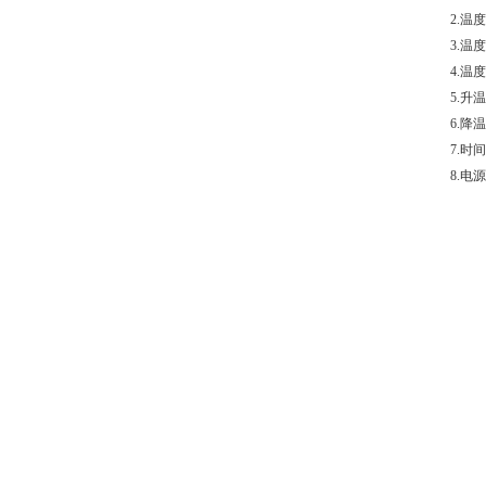
2.温
3.温
4.温
5.升温
6.降温
7.时
8.电源