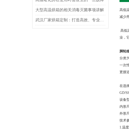
大型高温烘箱的相关消毒灭菌事项讲解
高低
减少
武汉厂家烘箱定制：打造高效、专业的烘干解决方案
高低
业，
脚轮
分类
一次
更接
在选
GD
设备型
内形尺
外形
技术
1.温度