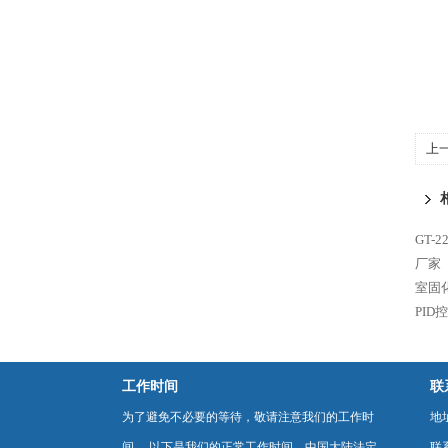
上
GT-
厂家
室固
PID
工作时间
联
为了避免不必要的等待，敬请注意我们的工作时
地
间 。以下是我们的正常工作时间，中国大陆法定
联