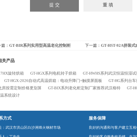
一篇：
GT-BIR系列实用型高温老化控制柜
下一篇：
GT-HST-92A拼
相关产品
227HX旋转烘箱
GT-HGX系列电机转子烘箱
GT-HWHS系列武汉恒温恒湿
GT-HGX-2026自动式高温烘箱：电动升降门+触摸屏面板
GT-HG系列
化房按需定制价格更划算
GT-BIX系列老化柜定制厂家推荐武汉格特
GT-
控温系统设计
系方式
服务保障
址：武汉市洪山区白沙洲烽火钢材市场
良好的沟通和与客户建立互相
系人：丁先生
良好的客户服务的关键。在与