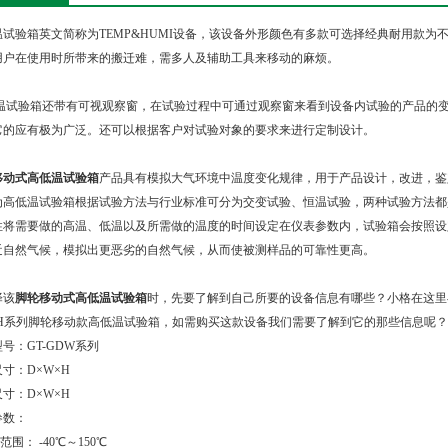
温试验箱英文简称为TEMP&HUMI设备，该设备外形颜色有多款可选择经典耐用款
用户在使用时所带来的搬迁难，需多人及辅助工具来移动的麻烦。
温试验箱还带有可视观察窗，在试验过程中可通过观察窗来看到设备内试验的产品的
它的应有极为广泛。还可以根据客户对试验对象的要求来进行定制设计。
移动式高低温试验箱
产品具有模拟大气环境中温度变化规律，用于产品设计，改进，鉴
为高低温试验箱根据试验方法与行业标准可分为交变试验、恒温试验，两种试验方法都
性将需要做的高温、低温以及所需做的温度的时间设定在仪表参数内，试验箱会按照设
近自然气候，模拟出更恶劣的自然气候，从而使被测样品的可靠性更高。
择该
脚轮移动式高低温试验箱
时，先要了解到自己所要的设备信息有哪些？小格在这里
/SH系列脚轮移动款高低温试验箱，如需购买这款设备我们需要了解到它的那些信息呢？
号：GT-GDW系列
寸：D×W×H
尺寸：D×W×H
参数：
范围： -40℃～150℃