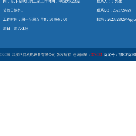
间 。以下是我们的正常工作时间，中国大陆法定
联系人：丁先生
节假日除外。
联系QQ：2623729929
工作时间：周一至周五 早8：30-晚6：00
邮箱：2623729929@qq.c
周日、周六休息
©2026 武汉格特机电设备有限公司 版权所有 总访问量：
378623
备案号：鄂ICP备2000