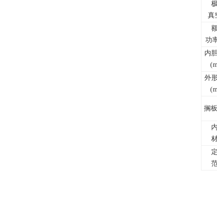
真
功率
内
(
外
(
搁板(