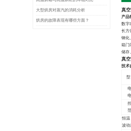
真空
大型烘房对蒸汽的消耗分析
产品
烘房的故障表现有哪些方面？
数字
长方
钢化
箱门
储存
真空
技术
型
恒温
波动