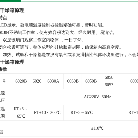
干燥箱原理
特点
LED显示、微电脑温度控制器控温精确可靠，带时功能。
体304不锈钢工作室，使有效容积达到大、经久耐用、易清洁。
、双层玻璃门观察工作室内物体 ，一目了然。
闭合松紧可调节，整体成型的硅橡胶密封圈，确保箱内高真空度。
、加热、试验和干燥都是在没有氧气或者充满惰性气体环境里进行，不会
干燥箱原理
参数
6050
 号
6020B
6020
6030A
6030B
6050B
609
6053
电源
AC220V 50Hz
电压
控温
RT+5～
RT+10～200℃
RT+5～65℃
RT+
范围
65℃
±1.0℃
度