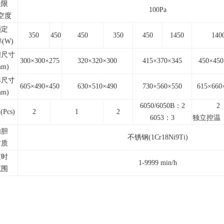
极限
100Pa
空度
额定
350
450
450
350
450
1450
140
(W)
胆尺寸
300×300×275
320×320×300
415×370×345
450×450
mm)
形尺寸
605×490×450
630×510×490
730×560×550
615×660
mm)
6050/6050B：2
2
Pcs)
2
1
2
6053：3
独立控温
内胆
不锈钢(1Cr18Ni9Ti)
材质
定时
1-9999 min/h
范围