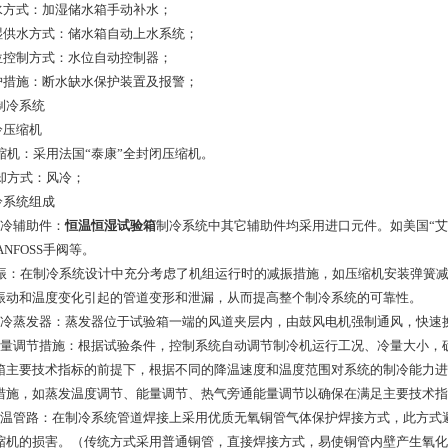
补水方式：加湿储水箱手动补水；
加湿供水方式：储水箱自动上水系统；
水位控制方式：水位自动控制器；
保护措施：断水缺水保护装置及报警；
制冷系统
冷压缩机
 压缩机：采用法国“泰康”全封闭压缩机。
冷却方式：风冷；
冷系统组成
制冷辅助件：
恒温恒湿试验箱
制冷系统中其它辅助件均采用进口元件。如美国“艾默
ANFOSS手阀等。
 减振：在制冷系统设计中充分考虑了机组运行时的减振措施，如压缩机安装弹簧
振动和温度变化引起的管道变形和泄漏，从而提高整个制冷系统的可靠性。
制冷蒸发器：蒸发器位于试验箱一端的风道夹层内，由鼓风电机强制通风，快速
能量调节措施：根据试验条件，控制系统自动调节制冷机运行工况、冷量大小，
箱主要技术指标的前提下，根据不同的降温速度和温度范围对系统的制冷能力进
措施，如蒸发温度调节、能量调节、热气旁通能量调节以确保在满足主要技术指
低温管路：在制冷系统管道焊接上采用优质无氧铜管气体保护焊接方式，此方式
缩机的损害。（传统方式采用普通铜管，直接焊接方式，易使铜管内壁产生氧化