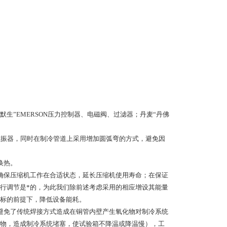
生”EMERSON压力控制器、电磁阀、过滤器；丹麦“丹佛
减振器，同时在制冷管道上采用增加圆弧弯的方式，避免因
换热。
确保压缩机工作在合适状态，延长压缩机使用寿命；在保证
行调节是*的，为此我们除前述考虑采用的相应增设其能量
标的前提下，降低设备能耗。
避免了传统焊接方式造成在铜管内壁产生氧化物对制冷系统
物，造成制冷系统堵塞，使试验箱不降温或降温慢），工