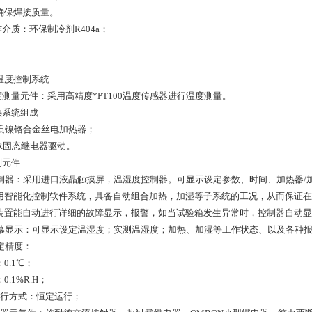
确保焊接质量。
作介质：环保制冷剂R404a；
温度控制系统
温度测量元件：采用高精度*PT100温度传感器进行温度测量。
热系统组成
 优质镍铬合金丝电加热器；
SSR固态继电器驱动。
制元件
 控制器：采用进口液晶触摸屏，温湿度控制器。可显示设定参数、时间、加热器/
用智能化控制软件系统，具备自动组合加热，加湿等子系统的工况，从而保证在
装置能自动进行详细的故障显示，报警，如当试验箱发生异常时，控制器自动显
 屏幕显示：可显示设定温湿度；实测温湿度；加热、加湿等工作状态、以及各种
设定精度：
0.1℃；
0.1%R.H；
运行方式：恒定运行；