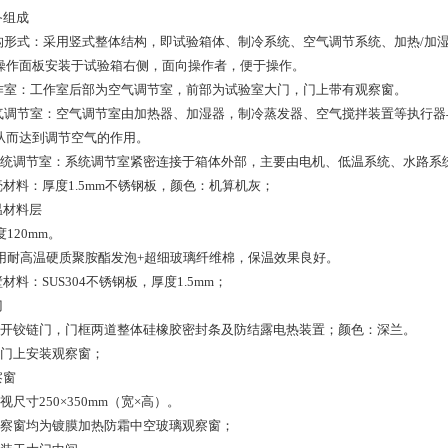
备组成
结构形式：采用竖式整体结构，即试验箱体、制冷系统、空气调节系统、加热/加
操作面板安装于试验箱右侧，面向操作者，便于操作。
工作室：工作室后部为空气调节室，前部为试验室大门，门上带有观察窗。
空气调节室：空气调节室由加热器、加湿器，制冷蒸发器、空气搅拌装置等执行
从而达到调节空气的作用。
系统调节室：系统调节室紧密连接于箱体外部，主要由电机、低温系统、水路系
外壳材料：厚度1.5mm不锈钢板，颜色：机算机灰；
温材料层
厚度120mm。
 采用耐高温硬质聚胺酯发泡+超细玻璃纤维棉，保温效果良好。
壁材料：SUS304不锈钢板，厚度1.5mm；
门
单开铰链门，门框两道整体硅橡胶密封条及防结露电热装置；颜色：深兰。
大门上安装观察窗；
察窗
视尺寸250×350mm（宽×高）。
观察窗均为镀膜加热防霜中空玻璃观察窗；