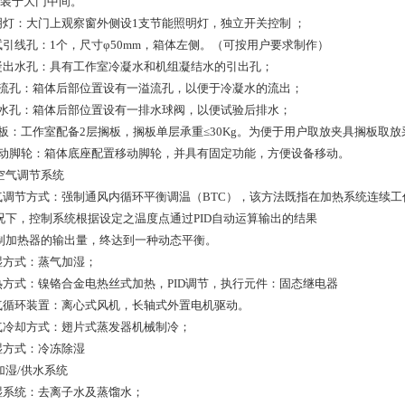
安装于大门中间。
照明灯：大门上观察窗外侧设1支节能照明灯，独立开关控制 ；
测试引线孔：1个，尺寸φ50mm，箱体左侧。（可按用户要求制作）
冷凝出水孔：具有工作室冷凝水和机组凝结水的引出孔；
.溢流孔：箱体后部位置设有一溢流孔，以便于冷凝水的流出；
.排水孔：箱体后部位置设有一排水球阀，以便试验后排水；
.搁板：工作室配备2层搁板，搁板单层承重≤30Kg。为便于用户取放夹具搁板取
.移动脚轮：箱体底座配置移动脚轮，并具有固定功能，方便设备移动。
空气调节系统
空气调节方式：强制通风内循环平衡调温（BTC），该方法既指在加热系统连续工
况下，控制系统根据设定之温度点通过PID自动运算输出的结果
制加热器的输出量，终达到一种动态平衡。
加湿方式：蒸气加湿；
加热方式：镍铬合金电热丝式加热，PID调节，执行元件：固态继电器
空气循环装置：离心式风机，长轴式外置电机驱动。
空气冷却方式：翅片式蒸发器机械制冷；
除湿方式：冷冻除湿
加湿/供水系统
加湿系统：去离子水及蒸馏水；