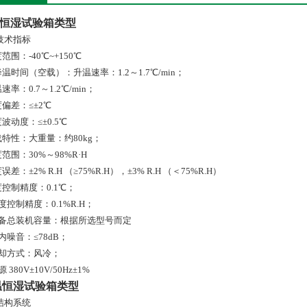
恒湿试验箱类型
技术指标
度范围：-40℃~+150℃
降温时间（空载）：升温速率：1.2～1.7℃/min；
温速率：0.7～1.2℃/min；
度偏差：≤±2℃
度波动度：≤±0.5℃
载特性：大重量：约80kg；
度范围：30%～98%R·H
度误差：±2% R.H （≥75%R.H），±3% R.H （＜75%R.H）
度控制精度：0.1℃；
湿度控制精度：0.1%R.H；
.设备总装机容量：根据所选型号而定
箱内噪音：≤78dB；
冷却方式：风冷；
源 380V±10V/50Hz±1%
温恒湿试验箱类型
结构系统