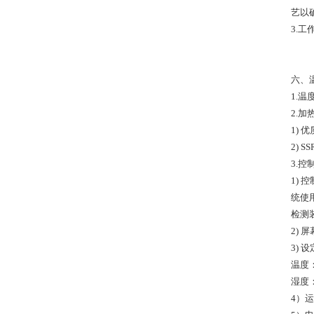
艺以
3.工
六、
1.
2.加
1)
2) 
3.控
1)
统使
检测
2)
3) 
温度：
湿度：
4）