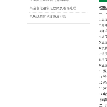
恒温
高温老化箱常见故障及维修处理
一、
电热烘箱常见故障及排除
1.温
2.升
3.降
4.温
5.温
6.负
7.湿
8.湿
9.温
10.
11
12.
13.
14.电
恒
二、