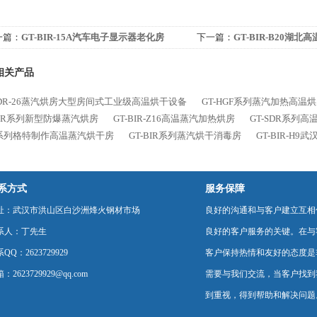
一篇：
GT-BIR-15A汽车电子显示器老化房
下一篇：
GT-BIR-B20湖
相关产品
SDR-26蒸汽烘房大型房间式工业级高温烘干设备
GT-HGF系列蒸汽加热高温
BIR系列新型防爆蒸汽烘房
GT-BIR-Z16高温蒸汽加热烘房
GT-SDR系列
R系列格特制作高温蒸汽烘干房
GT-BIR系列蒸汽烘干消毒房
GT-BIR-H
系方式
服务保障
址：武汉市洪山区白沙洲烽火钢材市场
良好的沟通和与客户建立互相
系人：丁先生
良好的客户服务的关键。在与
QQ：2623729929
客户保持热情和友好的态度是
：2623729929@qq.com
需要与我们交流，当客户找到
到重视，得到帮助和解决问题