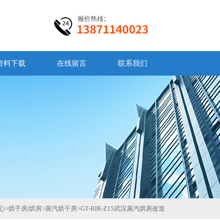
资料下载
在线留言
联系我们
心
>
烘干房|烘房
>
蒸汽烘干房
>
GT-BIR-Z15武汉蒸汽烘房改造