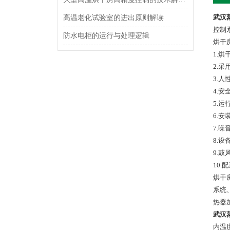
武汉
高温老化试验室的进出原则解读
控制
防水电柜的运行与处理逻辑
烘干
1.
2.
3.
4.
5.
6.安
7.噪
8.设
9.鼓
10.
烘干
系统
热器
武汉
内温