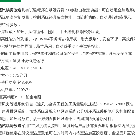
蒸汽烘房改造
具有试验程序自动运行及PID参数自整定功能；可自动组合加热
系统的高控制质量；控制系统还具备自检测、自诊断功能，自动进行故障显示、
房结构参数：
烘干房组成：加热、风道循环、照明、中央控制柜等部分组成。
采用高性能的外彩钢、内SUS304不锈钢岩棉库板，耐火级别*，安全环保，高
人性化的软件操作界面，易学易用，自动或手动产生试验报表。
安全的输出保护电器，保护试件和试验系统的安全，*的保护措施，系统安全可靠
运行方式：温度可调恒定运行
装电源：AC~380V；50 Hz
音大小：≦75分贝
备使用功率:约35KW
风机功率：500W*4
配置高精度PT100铂金电阻
房风力管道系统符合《通风与空调工程施工质量验收规范》GB50243-2002
、超温排风系统、加热系统及配套的风道系统部分循环系统采用循环风机和配套
加热，加热器放置于烘干房侧面循环风道中，四周加防火隔热材料。
蒸汽烘房改造
采用PID温度模块控制，温度到达产品所需要温度后根据室内温
度精确稳定在所设定温度数值可在的时间内内将室温加至设定度，当温度升至设