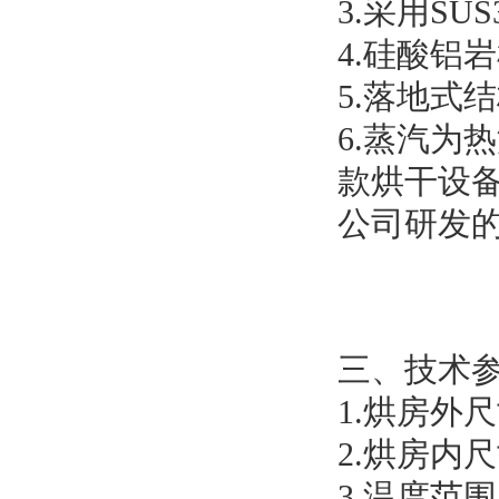
3.采用S
4.硅酸铝
5.落地式
6.蒸汽为
款烘干设备，
公司研发
三、技术
1.烘房外
2.烘房内
3.温度范围