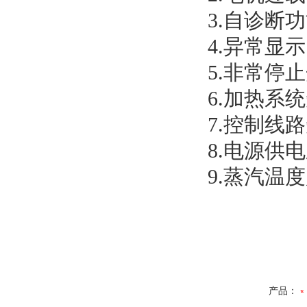
3.自诊断
4.异常显
5.非常停
6.加热系
7.控制线
8.电源供
9.蒸汽温
产品：