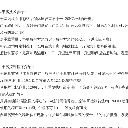
烘干房技术参考：
烘干室内板采用彩钢，保温层容重不小于120KG/m3的岩棉。
大门采取向外九十度对开门形式，门部采用耐高温橡胶密封，耐高温的材质可以
内装有防爆照明灯
烘房承载重量，根据每平方米而定，每平方米约80KG。（以实际为准）
物料的运输可定制推车，也可在烘干房内铺设轨道，方便烘干物料的运输。
温度控制要求：最高加热温度160℃，升温速率可调，升温和保温温度均匀。温度均
烘干房控制程序介绍：
烘干房具有9组PID参数设定，程序执行中具有跳段,保持功能，可显示曲线,资料
接计算机使用，16点DI异常输入及12点DO信号控制
可使用的记忆容量: 1200段 ，可重复执行命令:每一个命令可达999次，程
对谈式操作简单
烘房具有编辑,清除,插入等功能，4组时间信号输出控制(可控制待测物ON/OFF动作
使用的程序量:*120组,1个程序可由1~99段次组合而成
高温烘房安全的输出保护电器，保护试件和试验系统的安全，*的保护措施，系