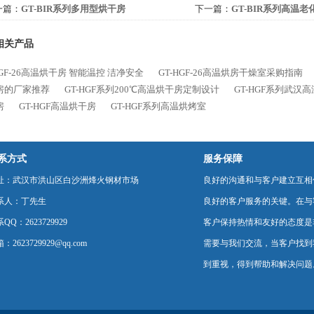
一篇：
GT-BIR系列多用型烘干房
下一篇：
GT-BIR系列高温
相关产品
HGF-26高温烘干房 智能温控 洁净安全
GT-HGF-26高温烘房干燥室采购指南
房的厂家推荐
GT-HGF系列200℃高温烘干房定制设计
GT-HGF系列武汉
房
GT-HGF高温烘干房
GT-HGF系列高温烘烤室
系方式
服务保障
址：武汉市洪山区白沙洲烽火钢材市场
良好的沟通和与客户建立互相
系人：丁先生
良好的客户服务的关键。在与
QQ：2623729929
客户保持热情和友好的态度是
：2623729929@qq.com
需要与我们交流，当客户找到
到重视，得到帮助和解决问题