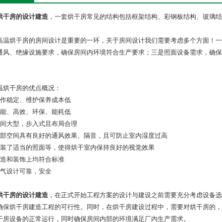
烘干房的设计建造
，一套烘干房常见的结构包括框架结构、彩钢板结构、玻璃结
高温烘干房的房间设计是重要的一环，关于房间设计我们需要考虑多个方面！一
通风、绝缘设施要求，确保房间内环境符合生产要求；三是照面设备需求，确保
。
温烘干房的优点概况：
操作稳定、维护保养成本低
节能、高效、环保、能耗低
房间大型，步入式且布局合理
内部空间具有良好的通风效果、隔音，且可防止室内湿度过高
安装了适当的照面等，使得烘干室内保持良好的视觉效果
制造和装饰上均符合标准
电气设计可靠，安全
烘干房的设计建造
，在正式开始工程方案的设计与建设之前需要充分考虑设备选
确保烘干房建造工程的可行性。同时，在烘干房建设过程中，需要对烘干房的，
干房设备的正常运行，同时确保房间内部的环境满足厂内生产需求。