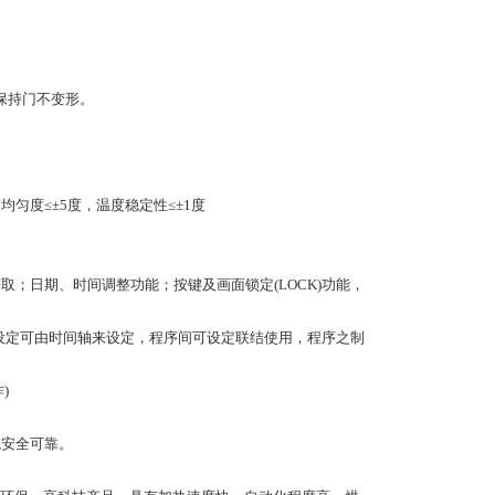
保持门不变形。
匀度≤±5度，温度稳定性≤±1度
获取；日期、时间调整功能；按键及画面锁定(LOCK)功能，
序斜率设定可由时间轴来设定，程序间可设定联结使用，程序之制
)
统安全可靠。