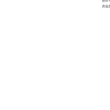
该烘
房温