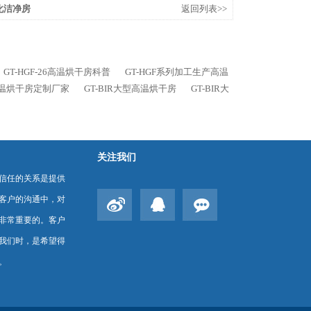
老化洁净房
返回列表>>
GT-HGF-26高温烘干房科普
GT-HGF系列加工生产高温
高温烘干房定制厂家
GT-BIR大型高温烘干房
GT-BIR大
关注我们
信任的关系是提供
客户的沟通中，对
非常重要的。客户
我们时，是希望得
。