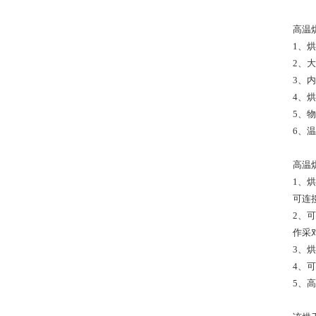
高温
1、
2、
3、
4、
5、
6、
高温
1、
可连
2、
作采
3、
4、可
5、