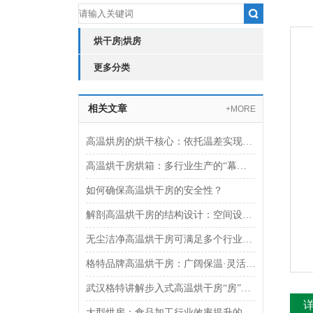
烘干房|烘房
更多分类
相关文章
+MORE
高温烘房的烘干核心：依托温差实现热量与水分的双向传递
高温烘干房烘箱：多行业生产的“幕后支持者“
如何确保高温烘干房的安全性？
解剖高温烘干房的结构设计：空间设计与密闭性能
无尘洁净高温烘干房可满足多个行业需求
格特品牌高温烘干房：广阔保温·灵活控温湿·快速搭建
武汉格特讲解步入式高温烘干房“房”名由来
大型烘房：食品加工行业效率提升的得力助手