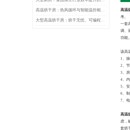
高温
高温烘干房：热风循环与智能温控相辅相成
考。
大型高温烘干房：烘干无忧、可编程智能控制
一套
调、
功能
该高
1、
2、
3、
4、
5、
6、
7、
高温
虑，
套烘