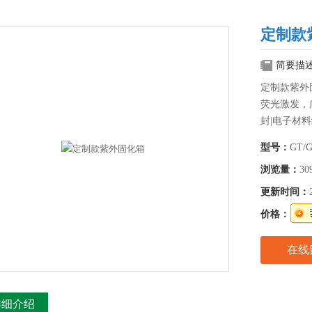
定制款
简要描
定制款紫外
荧光激发，
封|电子材料
光学胶粘接
型号：
GT/
UV固化设
浏览量：
30
更新时间：
价格：
在线
详细介绍