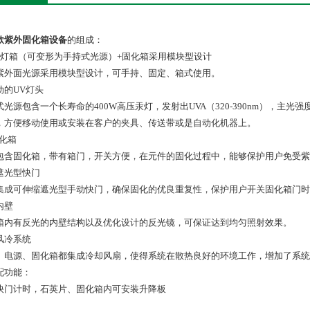
款紫外固化箱
设备
的组成：
+灯箱（可变形为手持式光源）+固化箱采用模块型设计
紫外面光源采用模块型设计，可手持、固定、箱式使用。
动的UV灯头
式光源包含一个长寿命的400W高压汞灯，发射出UVA（320-390nm），主光
，方便移动使用或安装在客户的夹具、传送带或是自动化机器上。
固化箱
包含固化箱，带有箱门，开关方便，在元件的固化过程中，能够保护用户免受紫
遮光型快门
集成可伸缩遮光型手动快门，确保固化的优良重复性，保护用户开关固化箱门时
内壁
箱内有反光的内壁结构以及优化设计的反光镜，可保证达到均匀照射效果。
风冷系统
、电源、固化箱都集成冷却风扇，使得系统在散热良好的环境工作，增加了系统
配功能：
快门计时，石英片、固化箱内可安装升降板