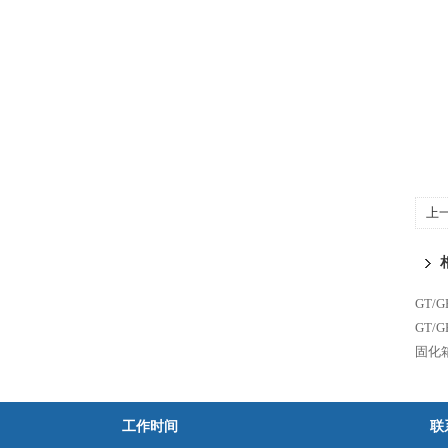
上
GT
GT/
固化
工作时间
联