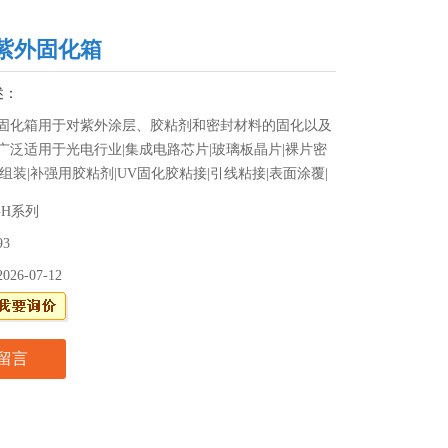
紫外固化箱
述：
固化箱用于对紫外涂层、胶粘剂和密封材料的固化以及
广泛适用于光电行业|集成电路芯片|玻璃板晶片|裸片密
组装|补强用胶粘剂|UV固化胶粘接|引线粘接|表面涂覆|
|微电子装配粘合|IC保护密封等UV光固化，是一款箱式
GH系列
备。
93
2026-07-12
留言