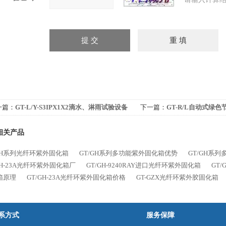
一篇：
GT-L/Y-S3IPX1X2滴水、淋雨试验设备
下一篇：
GT-R/L自动式绿
相关产品
/GH系列光纤环紫外固化箱
GT/GH系列多功能紫外固化箱优势
GT/GH系
GH-23A光纤环紫外固化箱厂
GT/GH-9240RAY进口光纤环紫外固化箱
GT
箱原理
GT/GH-23A光纤环紫外固化箱价格
GT-GZX光纤环紫外胶固化箱
系方式
服务保障