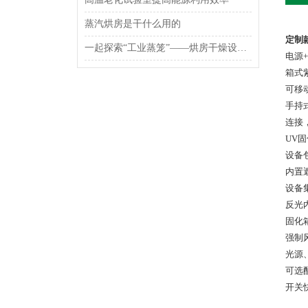
蒸汽烘房是干什么用的
定制
一起探索“工业蒸笼”——烘房干燥设备的奥秘
电源
箱式
可移
手持
连接
UV
设备
内置
设备
反光
固化
强制
光源
可选
开关