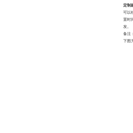
定制
可以
置时
发。
备注
下图