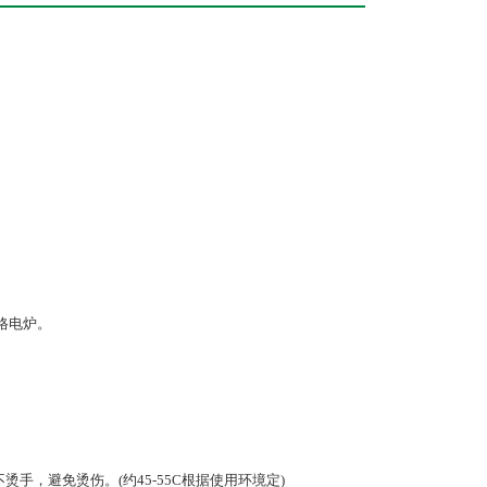
规格电炉。
手，避免烫伤。(约45-55C根据使用环境定)