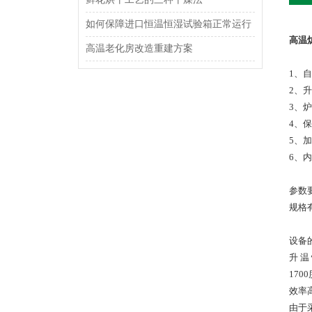
如何保障进口恒温恒湿试验箱正常运行
高温
高温老化房改造重建方案
1、
2、升
3、
4、
5、
6、
参数
规格有
设备
升 温
170
效率
由于