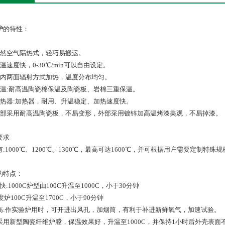
炉
的特性：
自然空气隔热式，轻巧易搬运。
温速度快，0-30℃/min可以自由设定。
炉内两面辐射方式加热，温度分布均匀。
保温:耐高温陶瓷棉保温及陶瓷板、岩棉三重保温。
加热器:加热器，耐用、升温稳定、加热速度快。
内部采用耐高温陶瓷板，不易变形，外部采用镀锌加高温烤漆美观，不易掉漆。
要求
:1000℃、1200℃、1300℃，最高可达1600℃，并可根据用户需要定制特殊
的特点：
 快:1000C炉型由100C升温至1000C，小于30分钟
0度炉100C升温至1700C，小于90分钟
高:作实验炉用时，可开进出风孔，加烟筒，有利于补进新鲜氧气，加速试验。
采用新型陶瓷纤维炉膛，保温效果好，升温至1000C，并保持1小时后外壳表面不烫