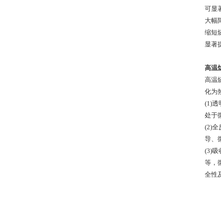
可显
大幅降
缩短烧
显著
高温
高温
化为
(1
处于
(2
导、
(3
等，
全性