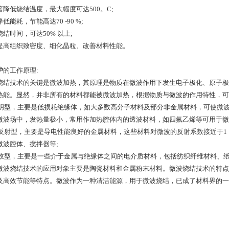
著降低烧结温度，最大幅度可达500。C;
低能耗，节能高达70 -90 %;
结时间，可达50% 以上;
提高组织致密度、细化晶粒、改善材料性能。
炉
的工作原理:
烧结技术的关键是微波加热，其原理是物质在微波作用下发生电子极化、原子极
热能。显然，并非所有的材料都能被微波加热，根据物质与微波的作用特性，可
)透明型，主要是低损耗绝缘体，如大多数高分子材料及部分非金属材料，可使微
微波场中，发热量极小，常用作加热腔体内的透波材料，如四氟乙烯等可用于微
)全反射型，主要是导电性能良好的金属材料，这些材料对微波的反射系数接近于
微波腔体、搅拌器等;
)吸收型，主要是一些介于金属与绝缘体之间的电介质材料，包括纺织纤维材料、
微波烧结技术的应用对象主要是陶瓷材料和金属粉末材料。微波烧结技术的特点
及高效节能等特点。微波作为一种清洁能源，用于微波烧结，已成了材料界的一