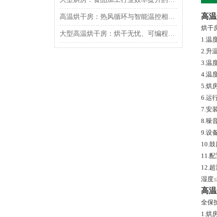
高温
高温烘干房：热风循环与智能温控相辅相成
烘干
大型高温烘干房：烘干无忧、可编程智能控制
1.温
2.升
3.
4.
5.烘
6.
7.安
8.噪
9.设
10.
11.
12
湿度
高温
全保
1.