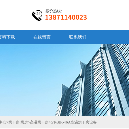
资料下载
在线留言
联系我们
中心
>
烘干房|烘房
>
高温烘干房
>
GT-BIR-46A高温烘干房设备