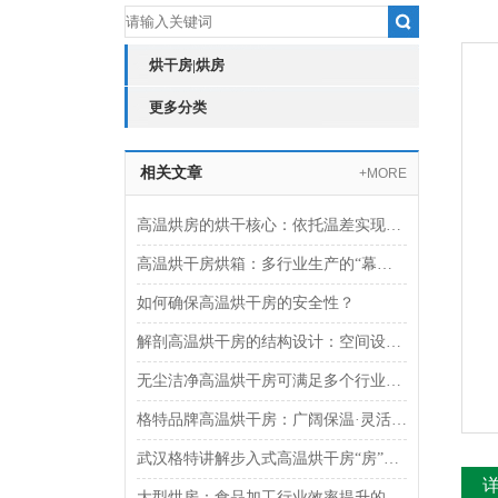
烘干房|烘房
更多分类
相关文章
+MORE
高温烘房的烘干核心：依托温差实现热量与水分的双向传递
高温烘干房烘箱：多行业生产的“幕后支持者“
如何确保高温烘干房的安全性？
解剖高温烘干房的结构设计：空间设计与密闭性能
无尘洁净高温烘干房可满足多个行业需求
格特品牌高温烘干房：广阔保温·灵活控温湿·快速搭建
武汉格特讲解步入式高温烘干房“房”名由来
大型烘房：食品加工行业效率提升的得力助手