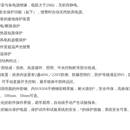
工作室与各电源绝缘，电阻大于2MΩ，无积存静电。
*的安全保护功能（如下），报警时自动关闭烘房电源。
可靠的接地保护装置
漏电/断路保护
加热器短路保护
鼓风电机超载保护
工作室超温声光报警
超温保护
房结构特点：
烘干房组成：加热、风道循环、照明、中央控制柜等部分组成。
明装置：烘房内设置有2盏40W／220V防潮、防爆照明灯，防护等级满足IP65，
。可手动直接开关控制，避开箱体中部样品区。
采用高性能的外彩钢、内SUS304不锈钢岩棉库板，耐火级别*，安全环保，高
m、100mm、50mm可选。
人性化的软件操作界面，易学易用，自动或手动产生试验报表。
安全的输出保护电器，保护试件和试验系统的安全，*的保护措施，系统安全可靠