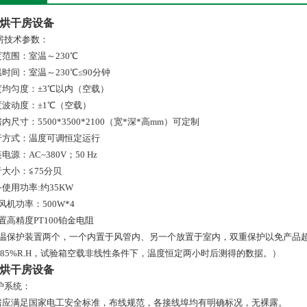
烘干房设备
房技术参数：
度范围：室温～230℃
温时间：室温～230℃≤90分钟
温度均匀度：±3℃以内（空载）
温度波动度：±1℃（空载）
房内尺寸：5500*3500*2100（宽*深*高mm）可定制
运行方式：温度可调恒定运行
装电源：AC~380V；50 Hz
音大小：≦75分贝
备使用功率:约35KW
鼓风机功率：500W*4
配置高精度PT100铂金电阻
.超温保护装置两个，一个内置于风管内、另一个放置于室内，双重保护以免产品超
≤85%R.H，试验箱空载非线性条件下，温度恒定两小时后测得的数据。）
烘干房设备
护系统：
烘房应满足国家电工安全标准，布线规范，各接线埠均有明确标况，无裸露。