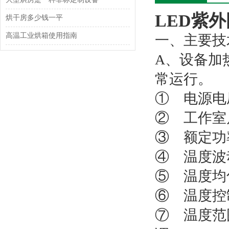
LED紫
烘干房多少钱一平
高温工业烘箱使用指南
一、主要技
A、设备加
常运行。
① 电源电压：
② 工作室尺
③ 额定功率
④ 温度波
⑤ 温度均
⑥ 温度控制
⑦ 温度范围