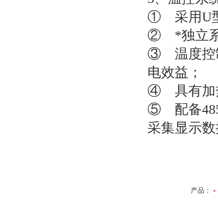
① 采用U
② *独立
③ 温度控
电效益；
④ 具有加
⑤ 配备4
采集显示数
产品：