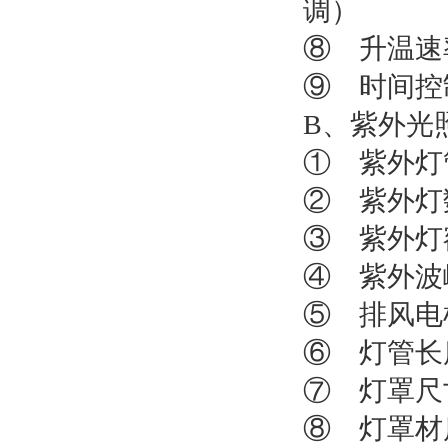
调）
⑧ 升温速率
⑨ 时间控制
B、紫外光
① 紫外灯
② 紫外灯
③ 紫外灯
④ 紫外波峰
⑤ 排风电
⑥ 灯管长度
⑦ 灯罩尺寸
⑧ 灯罩材