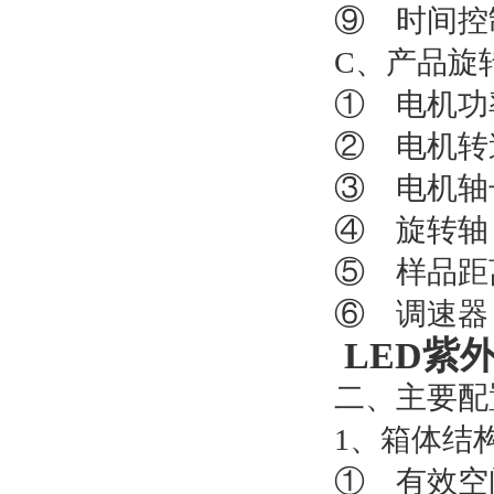
⑨ 时间控
C、产品旋
① 电机功率
② 电机转速
③ 电机轴长
④ 旋转轴
⑤ 样品距离
⑥ 调速器
LED紫
二、主要配
1、箱体结
① 有效空