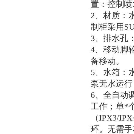
置：控制喷
2、材质：
制柜采用SU
3、排水孔
4、移动脚
备移动。
5、水箱：
泵无水运行
6、全自动调
工作；单*
（IPX3/I
环。无需手