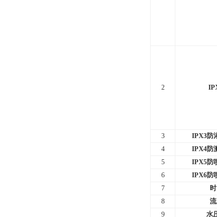
2
IP
3
IPX3
4
IPX4
5
IPX5
6
IPX6
7
时
8
流
9
水