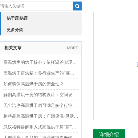
烘干房|烘房
更多分类
相关文章
+MORE
高温烘房的烘干核心：依托温差实现热量与水分的双向传递
高温烘干房烘箱：多行业生产的“幕后支持者“
如何确保高温烘干房的安全性？
解剖高温烘干房的结构设计：空间设计与密闭性能
无尘洁净高温烘干房可满足多个行业需求
格特品牌高温烘干房：广阔保温·灵活控温湿·快速搭建
武汉格特讲解步入式高温烘干房“房”名由来
详细介绍
大型烘房：食品加工行业效率提升的得力助手