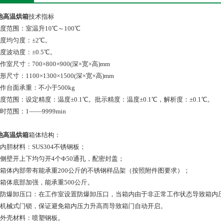
池高温烘箱
技术指标
度范围：室温升10℃～100℃
温度均匀度：±2℃。
度波动度：±0.5℃。
作室尺寸：700×800×900(深×宽×高)mm
形尺寸：1100×1300×1500(深×宽×高)mm
作台面承重：不小于500kg
度范围：设定精度：温度±0.1℃。批示精度：温度±0.1℃，解析度：±0.1℃。
时范围：1——9999min
池高温烘箱
箱体结构：
内胆材料：SUS304不锈钢板；
）侧壁开上下均匀开4个Φ50通孔，配密封盖；
）箱体内部带有能承重200公斤的不锈钢样品架（按照附件图要求）；
）箱体底部加强，能承重500公斤。
）防爆卸压口：在工作室设置防爆卸压口，当箱内由于非正常工作状态导致箱内
）机械式门锁，保证避免箱内压力升高而导致箱门自动开启。
）外壳材料：喷塑钢板。