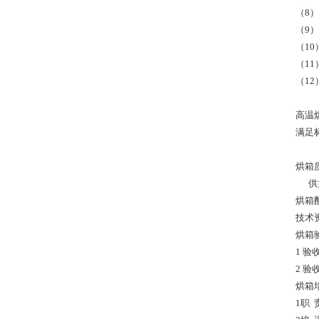
（8
（9
（1
（1
（1
高温
满足标
烘箱
供方
烘箱
技术
烘箱
1 
2 
烘箱
1职