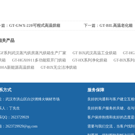
一篇：
GT-GWX-220可程式高温烘箱
下一篇：
GT-BIL高温老化箱
相关产品
-HGF系列武汉蒸汽烘房蒸汽烘箱生产厂家
GT BIX武汉高温工业烘箱
GT-
烘箱
GT-HGX0911多功能双开门烘箱
GT-HX系列净化烘箱
GT-BIX
-300A新能源高温烘箱
GT-BIX无尘洁净烘箱
系方式
服务保障
址：武汉市洪山区白沙洲烽火钢材市场
良好的沟通和与客户建立互相
系人：丁先生
良好的客户服务的关键。在与
QQ：2623729929
客户保持热情和友好的态度是
：2623729929@qq.com
需要与我们交流，当客户找到