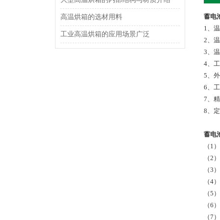
蓄电
高温烘箱的选材用料
1、温
工业高温烘箱的应用场景广泛
2、
3、温
4、工
5、外
6、工
7、精
8、定
蓄电
（1）
（2
（3
（4
（5
（6
（7