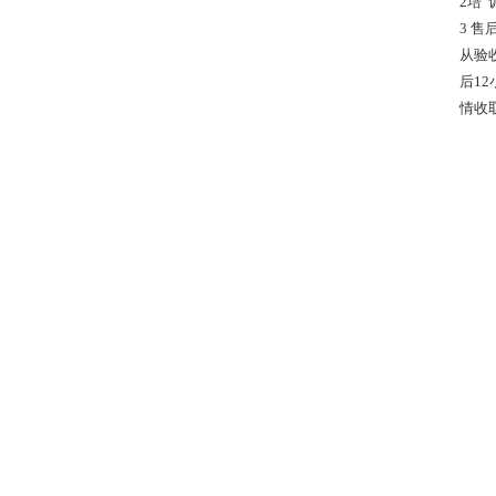
2培
3 售
从验
后1
情收