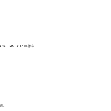
94，GB/T3512-01标准
培训。