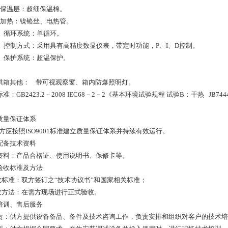
）保温层：超细保温棉。
）加热：镍铬丝、电热管。
0）循环系统：单循环。
1）控制方式：采用具有高精度数显仪表，带定时功能，P、I、D控制。
2）保护系统：超温保护。
烘箱其他： 带可视观察窗、箱内防爆照明灯。
准：GB2423.2－2008 IEC68－2－2《基本环境试验规程 试验B：干热 JB7444-
质量保证体系
应按照ISO9001标准建立质量保证体系并持续有效运行。
配备技术资料
资料：产品合格证、使用说明书、保修卡等。
验收标准及方法
验收标准：双方签订之“技术协议书”和国家相关标准；
验收方法：在需方现场进行正式验收。
培训、售后服务
 责：供方提供设备备品、备件及技术咨询工作，负责安排和组织对客户的技术