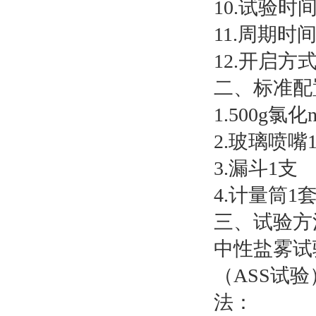
10.试验时
11.周期时
12.开启方
二、标准配
1.500g氯化
2.玻璃喷嘴
3.漏斗1支
4.计量筒1
三、试验方
中性盐雾试
（ASS试
法：