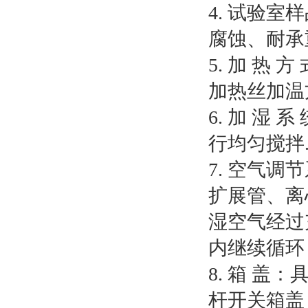
4. 试验
腐蚀、耐承
5. 加 
加热丝加温
6. 加 
行均匀搅拌
7. 空气
扩展管、离
湿空气经过
内继续循环
8. 箱 
杆开关箱盖