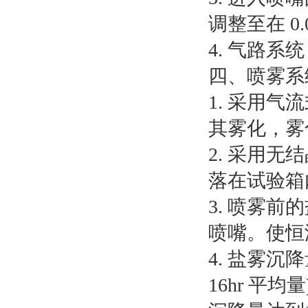
调整至在 0.
4. 气路
四、喷雾系
1. 采用
其雾化，雾
2. 采用
落在试验箱
3. 喷雾
喷嘴。使恒
4. 盐雾沉降量
16hr 