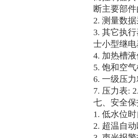
断主要部件
2. 测量数
3. 其它
士小型继电
4. 加热槽
5. 饱和空
6. 一级压
7. 压力表: 2.
七、安全保
1. 低水
2. 超温自
3. 声光报