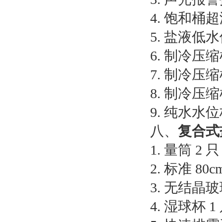
4. 饱和桶
5. 盐液低
6. 制冷压
7. 制冷压
8. 制冷压
9. 纯水水
八、
复合式
1. 量筒 2 只
2. 标准 80
3. 无结晶玻
4. 湿球杯 1