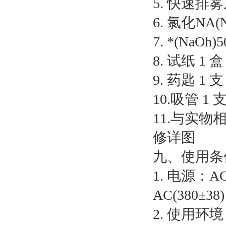
5. 快速排雾
6. 氯化NA(N
7. *(NaOh)
8. 试纸 1 盒
9. 药匙 1 支
10.吸管 1 
11.与实
修详图
九、使用条
1. 电源：
AC(380±
2. 使用环