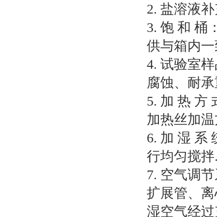
2. 盐溶
3. 饱 和
供与箱内一
4. 试验
腐蚀、耐承
5. 加 
加热丝加温
6. 加 
行均匀搅拌
7. 空气
扩展管、离
湿空气经过